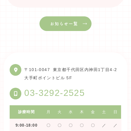
お知らせ一覧
〒101-0047
東京都千代田区内神田1丁目4-2
大手町ポイントビル 5F
03-3292-2525
診療時間
月
火
水
木
金
土
日
9:00-18:00
〇
〇
〇
〇
〇
／
／