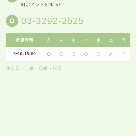
町ポイントビル 5F
03-3292-2525
診療時間
月
火
水
木
金
土
日
9:00-18:00
〇
〇
〇
〇
〇
／
／
休診日：土曜・日曜・祝日